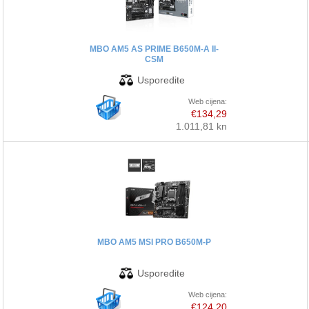
PRINTERI
MBO AM5 AS PRIME B650M-A II-
CSM
MONITORI
SOFTWARE
Web cijena:
€134,29
1.011,81 kn
POS OPREMA
PERIFERIJA
PROJEKTORI
ELEKTRIČNI ROMOBILI/BICIKLI
MBO AM5 MSI PRO B650M-P
Web cijena:
€124,20