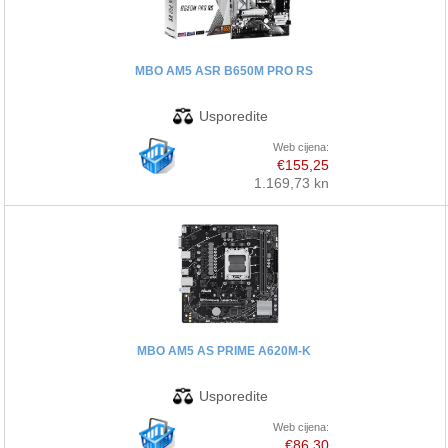
MBO AM5 ASR B650M PRO RS
Web cijena:
€155,25
1.169,73 kn
MBO AM5 AS PRIME A620M-K
Web cijena:
€86,30