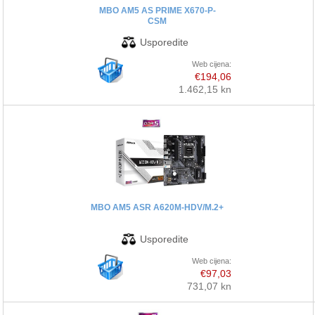
MBO AM5 AS PRIME X670-P-
CSM
Web cijena:
€194,06
1.462,15 kn
MBO AM5 ASR A620M-HDV/M.2+
Web cijena:
€97,03
731,07 kn