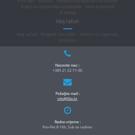
Pretraga
Novosti
Nedavno pregledani proizvodi
Popis za usporedbu proizvoda
Novi proizvodi
O nama
Moj račun
Moj račun
Pregled narudžbi
Adrese za isporuku
Košarica
Nazovite nas: :
+385 21 22-11-00
Pošaljite mail :
info@filip.hr
Radno vrijeme :
Pon-Pet 8-16h, Sub ne radimo