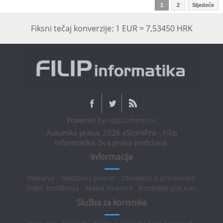
1
2
Sljedeće
Fiksni tečaj konverzije: 1 EUR = 7,53450 HRK
Powered by
nopCommerce
Autorska prava; 2026 eStorePro - Filip
informatika. Sva prava pridržana.
Informacije
Plaćanje
Dostava i povrat
Obavijest o privatnosti
Uvjeti korištenja
Mapa stranice
Kontaktirajte nas
.
Služba za korisnike