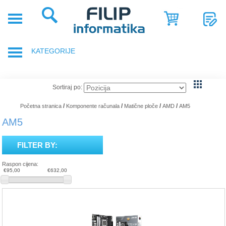
POČETNA
POSLOVNA
KATEGORIJE
RJEŠENJA
SHOP
PRIJENOSNA RAČUNALA
Sortiraj po:
SERVIS
DODACI ZA PRIJENOSNA RAČUNALA
/
/
/
/
Početna stranica
Komponente računala
Matične ploče
AMD
AM5
NOVOSTI
AM5
GAMING OPREMA
REFERENCE
FILTER BY:
RAČUNALA
O
Raspon cijena:
NAMA
€95,00
€632,00
TABLETI
SMARTPHONE, MOBITELI
KOMPONENTE RAČUNALA