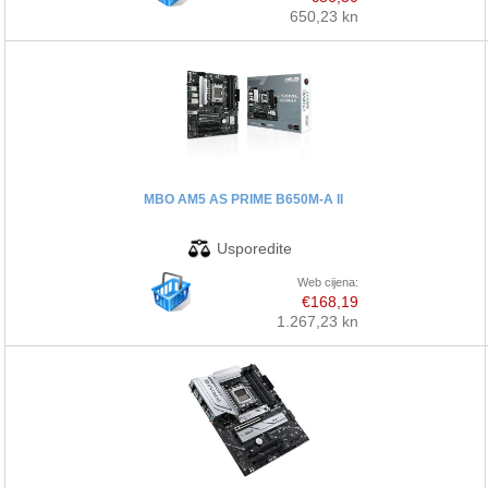
650,23 kn
MBO AM5 AS PRIME B650M-A II
Web cijena:
€168,19
1.267,23 kn