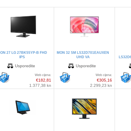
ON 27 LG 27BK55YP-B FHD
MON 32 SM LS32D701EAUXEN
IPS
UHD VA
LS32D
Web cijena:
Web cijena:
€182,81
€305,16
1.377,38 kn
2.299,23 kn