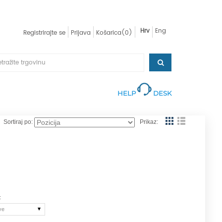
Hrv
Eng
Registrirajte se
Prijava
Košarica
(0)
HELP
DESK
Sortiraj po:
Prikaz:
:
ve