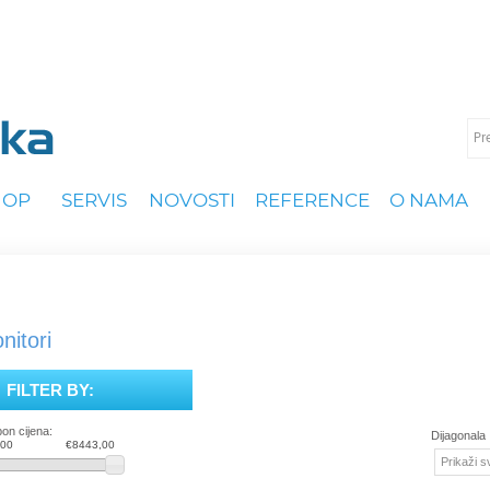
HOP
SERVIS
NOVOSTI
REFERENCE
O NAMA
nitori
FILTER BY:
on cijena:
Dijagonala 
,00
€8443,00
Prikaži s