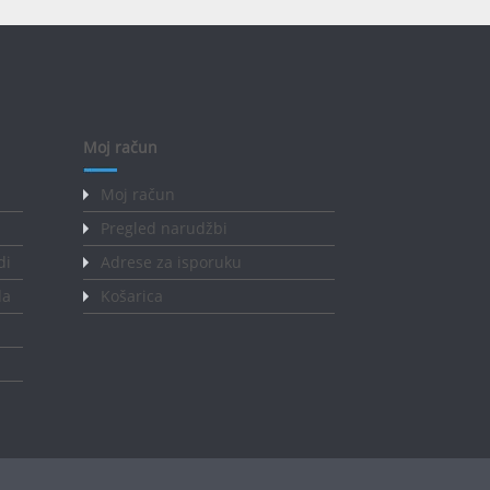
Moj račun
Moj račun
Pregled narudžbi
di
Adrese za isporuku
da
Košarica