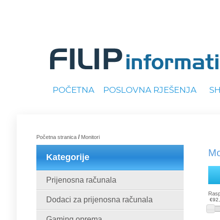
POČETNA
POSLOVNA RJEŠENJA
S
/
Početna stranica
Monitori
Mo
Kategorije
Prijenosna računala
Rasp
Dodaci za prijenosna računala
€92
Gaming oprema