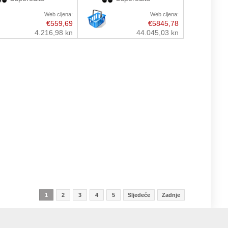
Web cijena:
Web cijena:
€559,69
€5845,78
4.216,98 kn
44.045,03 kn
1
2
3
4
5
Sljedeće
Zadnje