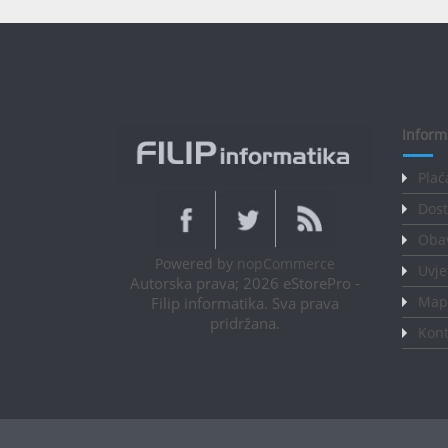
Inform
Plać
Dost
Obav
Powered by
nopCommerce
Uvje
Autorska prava; 2026 eStorePro -
Mapa
Filip informatika. Sva prava
pridržana.
Kont