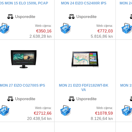
OS MON 15 ELO 1509L PCAP
MON 24 EIZO CS2400R IPS
MON 24
Web cijena:
Web cijena:
€350,16
€772,03
2.638,28 kn
5.816,86 kn
MON 27 EIZO CG2700S IPS
MON 21 EIZO FDF2182WT-BK
MON 1
VA
Web cijena:
Web cijena:
€2712,66
€1078,59
20.438,54 kn
8.126,64 kn