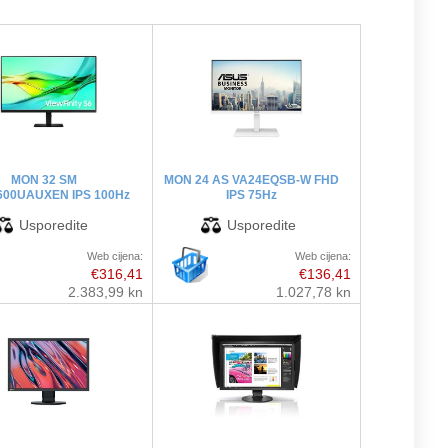
MON 32 SM
MON 24 AS VA24EQSB-W FHD
600UAUXEN IPS 100Hz
IPS 75Hz
Web cijena:
Web cijena:
€316,41
€136,41
2.383,99 kn
1.027,78 kn