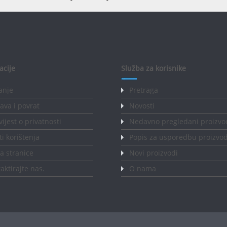
acije
Služba za korisnike
anje
Pretraga
ava i povrat
Novosti
ijest o privatnosti
Nedavno pregledani proizvo
ti korištenja
Popis za usporedbu proizvo
 stranice
Novi proizvodi
aktirajte nas
.
O nama