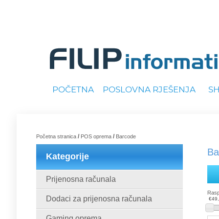
POČETNA
POSLOVNA RJEŠENJA
S
/
/
Početna stranica
POS oprema
Barcode
Ba
Kategorije
Prijenosna računala
Rasp
Dodaci za prijenosna računala
€49
Gaming oprema