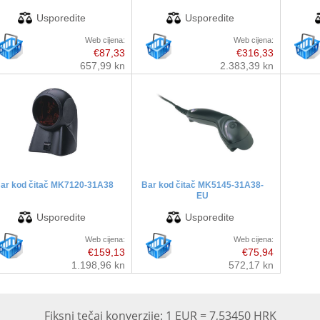
Web cijena:
Web cijena:
€87,33
€316,33
657,99 kn
2.383,39 kn
ar kod čitač MK7120-31A38
Bar kod čitač MK5145-31A38-
EU
Web cijena:
Web cijena:
€159,13
€75,94
1.198,96 kn
572,17 kn
Fiksni tečaj konverzije: 1 EUR = 7,53450 HRK