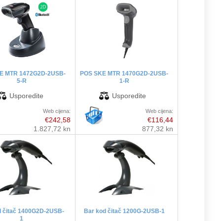
E MTR 1472G2D-2USB-
POS SKE MTR 1470G2D-2USB-
5-R
1-R
Web cijena:
Web cijena:
€242,58
€116,44
1.827,72 kn
877,32 kn
d čitač 1400G2D-2USB-
Bar kod čitač 1200G-2USB-1
1