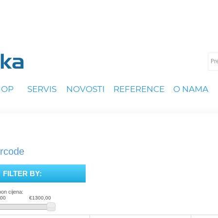
HOP
SERVIS
NOVOSTI
REFERENCE
O NAMA
rcode
FILTER BY:
on cijena:
,00
€1300,00