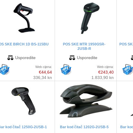
OS SKE BIRCH 1D BS-115BU
POS SKE MTR 1950GSR-
POS SK
2USB-R
Web cijena:
Web cijena:
€44,64
€243,40
336,34 kn
1.833,90 kn
ar kod čitač 1250G-2USB-1
Bar kod čitač 1202G-2USB-5
Bar ko