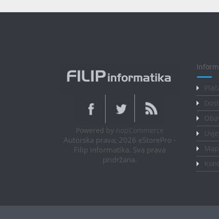
Inform
Plać
Dost
Obav
Powered by
nopCommerce
Uvje
Autorska prava; 2026 eStorePro -
Mapa
Filip informatika. Sva prava
pridržana.
Kont