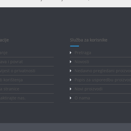
acije
Služba za korisnike
anje
Pretraga
ava i povrat
Novosti
ijest o privatnosti
Nedavno pregledani proizvo
ti korištenja
Popis za usporedbu proizvo
 stranice
Novi proizvodi
aktirajte nas
.
O nama