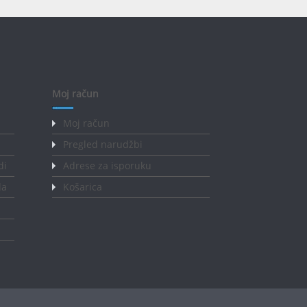
Moj račun
Moj račun
Pregled narudžbi
di
Adrese za isporuku
da
Košarica