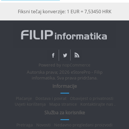
Fiksni tečaj konverzije: 1 EUR = 7,53450 HRK
Powered by
nopCommerce
Autorska prava; 2026 eStorePro - Filip
informatika. Sva prava pridržana.
Informacije
Plaćanje
Dostava i povrat
Obavijest o privatnosti
Uvjeti korištenja
Mapa stranice
Kontaktirajte nas
.
Služba za korisnike
Pretraga
Novosti
Nedavno pregledani proizvodi