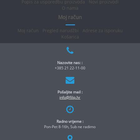
Popis za usporedbu proizvoda
Novi proizvodi
O nama
Moj račun
Moj račun
Pregled narudžbi
Adrese za isporuku
Košarica
Nazovite nas: :
+385 21 22-11-00
Pošaljite mail :
info@filip.hr
Radno vrijeme :
Pon-Pet 8-16h, Sub ne radimo