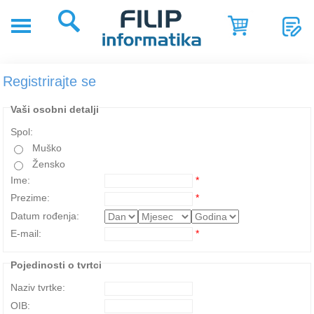
POČETNA
POSLOVNA
Registrirajte se
RJEŠENJA
SHOP
Vaši osobni detalji
Spol:
SERVIS
Muško
NOVOSTI
Žensko
Ime:
*
REFERENCE
Prezime:
*
Datum rođenja:
O
NAMA
E-mail:
*
Pojedinosti o tvrtci
Naziv tvrtke:
OIB: