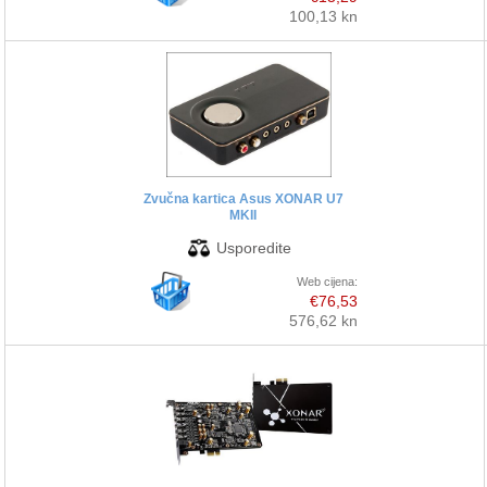
100,13 kn
Zvučna kartica Asus XONAR U7
MKII
Web cijena:
€76,53
576,62 kn