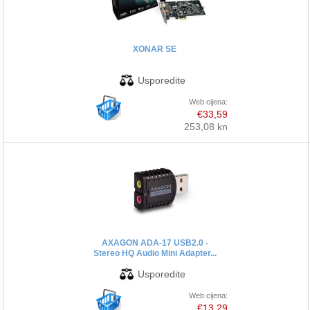
PRINTERI
XONAR SE
MONITORI
SOFTWARE
Web cijena:
€33,59
253,08 kn
POS OPREMA
PERIFERIJA
PROJEKTORI
ELEKTRIČNI ROMOBILI/BICIKLI
AXAGON ADA-17 USB2.0 -
Stereo HQ Audio Mini Adapter...
Web cijena:
€13,29