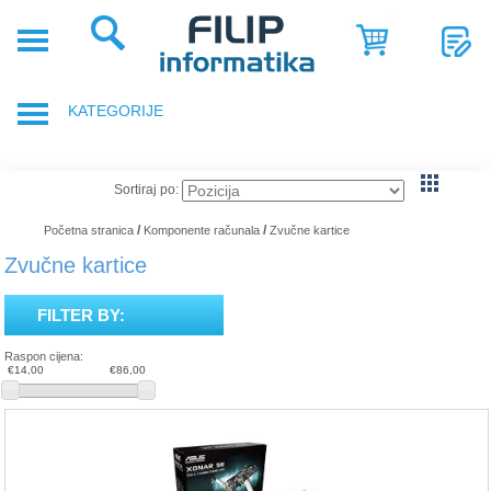
POČETNA
POSLOVNA
KATEGORIJE
RJEŠENJA
SHOP
PRIJENOSNA RAČUNALA
Sortiraj po:
SERVIS
DODACI ZA PRIJENOSNA RAČUNALA
/
/
Početna stranica
Komponente računala
Zvučne kartice
NOVOSTI
Zvučne kartice
GAMING OPREMA
REFERENCE
FILTER BY:
RAČUNALA
O
Raspon cijena:
NAMA
€14,00
€86,00
TABLETI
SMARTPHONE, MOBITELI
KOMPONENTE RAČUNALA