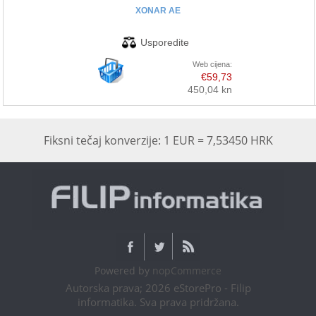
XONAR AE
Web cijena:
€59,73
450,04 kn
Fiksni tečaj konverzije: 1 EUR = 7,53450 HRK
Powered by
nopCommerce
Autorska prava; 2026 eStorePro - Filip
informatika. Sva prava pridržana.