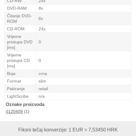
CD-RW
24x
DVD-RAM
8x
Čitanje DVD-
8x
ROM
CD-ROM
24x
Vrijeme
pristupa DVD
0
[ms]
Vrijeme
pristupa CD
0
[ms]
Boja
crna
Format
slim
Pakiranje
retail
LightScribe
n/a
Oznake proizvoda
0120409
(1)
Fiksni tečaj konverzije: 1 EUR = 7,53450 HRK