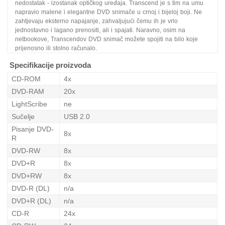
nedostatak - izostanak optičkog uređaja. Transcend je s tim na umu
napravio malene i elegantne DVD snimače u crnoj i bijeloj boji. Ne
zahtjevaju eksterno napajanje, zahvaljujući čemu ih je vrlo
jednostavno i lagano prenositi, ali i spajati. Naravno, osim na
netbookove, Transcendov DVD snimač možete spojiti na bilo koje
prijenosno ili stolno računalo.
Specifikacije proizvoda
CD-ROM
4x
DVD-RAM
20x
LightScribe
ne
Sučelje
USB 2.0
Pisanje DVD-
8x
R
DVD-RW
8x
DVD+R
8x
DVD+RW
8x
DVD-R (DL)
n/a
DVD+R (DL)
n/a
CD-R
24x