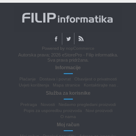
Powered by
nopCommerce
Autorska prava; 2026 eStorePro - Filip informatika.
Sva prava pridržana.
Informacije
Plaćanje
Dostava i povrat
Obavijest o privatnosti
Uvjeti korištenja
Mapa stranice
Kontaktirajte nas
.
Služba za korisnike
Pretraga
Novosti
Nedavno pregledani proizvodi
Popis za usporedbu proizvoda
Novi proizvodi
O nama
Moj račun