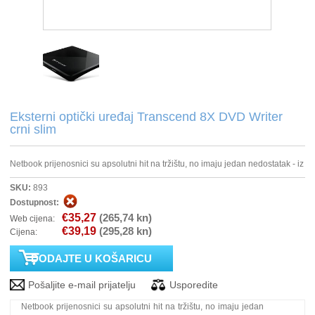
PRINTERI
MONITORI
SOFTWARE
Eksterni optički uređaj Transcend 8X DVD Writer
crni slim
POS OPREMA
Netbook prijenosnici su apsolutni hit na tržištu, no imaju jedan nedostatak - iz
PERIFERIJA
SKU:
893
Dostupnost:
PROJEKTORI
€35,27
(265,74 kn)
Web cijena:
€39,19
(295,28 kn)
Cijena:
ELEKTRIČNI ROMOBILI/BICIKLI
Netbook prijenosnici su apsolutni hit na tržištu, no imaju jedan