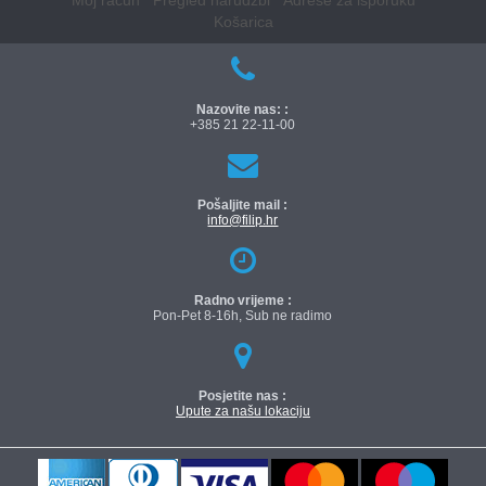
Moj račun
Pregled narudžbi
Adrese za isporuku
Košarica
Nazovite nas: :
+385 21 22-11-00
Pošaljite mail :
info@filip.hr
Radno vrijeme :
Pon-Pet 8-16h, Sub ne radimo
Posjetite nas :
Upute za našu lokaciju