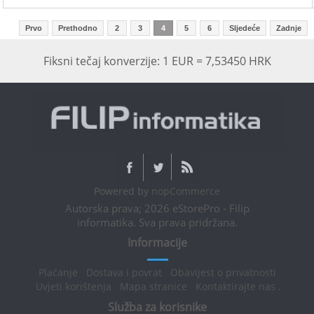
Prvo
Prethodno
2
3
4
5
6
Sljedeće
Zadnje
Fiksni tečaj konverzije: 1 EUR = 7,53450 HRK
Powered by
nopCommerce
Autorska prava; 2026 eStorePro - Filip
informatika. Sva prava pridržana.
Informacije
Plaćanje
Dostava i povrat
Obavijest o privatnosti
Uvjeti korištenja
Mapa stranice
Kontaktirajte nas
.
Služba za korisnike