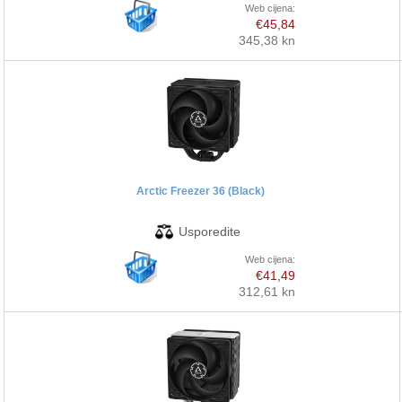
Web cijena:
€45,84
345,38 kn
Arctic Freezer 36 (Black)
Web cijena:
€41,49
312,61 kn