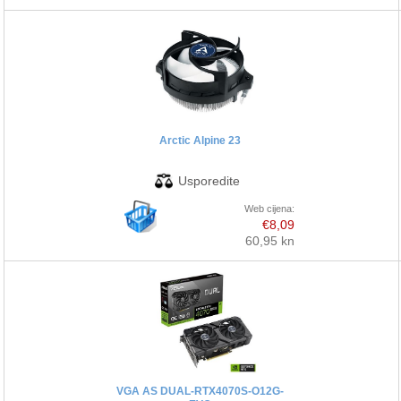
Arctic Alpine 23
Web cijena:
€8,09
60,95 kn
VGA AS DUAL-RTX4070S-O12G-