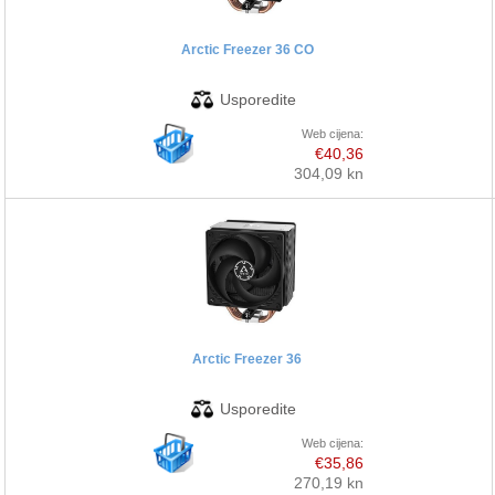
Arctic Freezer 36 CO
Web cijena:
€40,36
304,09 kn
Arctic Freezer 36
Web cijena:
€35,86
270,19 kn