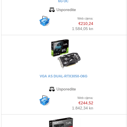
6G OC
Web cijena:
€210,24
1.584,05 kn
VGA AS DUAL-RTX3050-O6G
Web cijena:
€244,52
1.842,34 kn