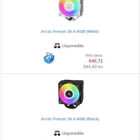
PRINTERI
MONITORI
Arctic Freezer 36 A-RGB (White)
SOFTWARE
Web cijena:
€45,71
POS OPREMA
344,40 kn
PERIFERIJA
PROJEKTORI
ELEKTRIČNI ROMOBILI/BICIKLI
Arctic Freezer 36 A-RGB (Black)