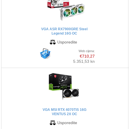
VGA ASR RX7900GRE Steel
Legend 16G OC
Web cijena:
€710,27
5.351,53 kn
VGA MSI RTX 4070TiS 16G
VENTUS 2X OC