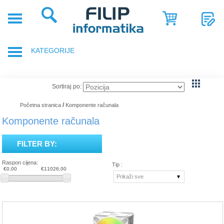
POČETNA
POSLOVNA
KATEGORIJE
RJEŠENJA
SHOP
PRIJENOSNA RAČUNALA
Sortiraj po:
SERVIS
DODACI ZA PRIJENOSNA RAČUNALA
/
Početna stranica
Komponente računala
NOVOSTI
Komponente računala
GAMING OPREMA
REFERENCE
FILTER BY:
RAČUNALA
O
Raspon cijena:
NAMA
Tip :
€0,00
€11026,00
TABLETI
Prikaži sve
SMARTPHONE, MOBITELI
KOMPONENTE RAČUNALA