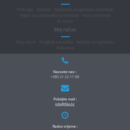
Pretraga
Novosti
Nedavno pregledani proizvodi
Popis za usporedbu proizvoda
Novi proizvodi
O nama
Moj račun
Moj račun
Pregled narudžbi
Adrese za isporuku
Košarica
Nazovite nas: :
+385 21 22-11-00
Pošaljite mail :
info@filip.hr
Radno vrijeme :