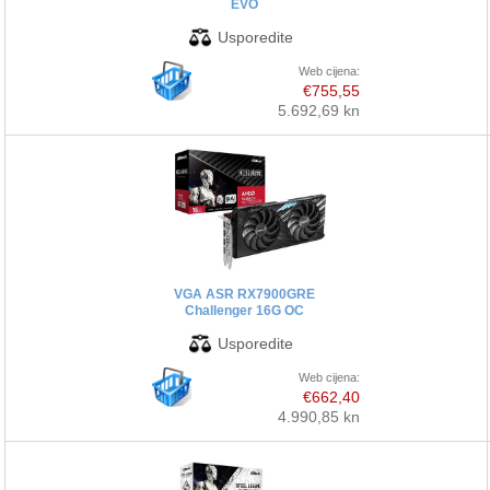
EVO
Web cijena:
€755,55
5.692,69 kn
VGA ASR RX7900GRE
Challenger 16G OC
Web cijena:
€662,40
4.990,85 kn