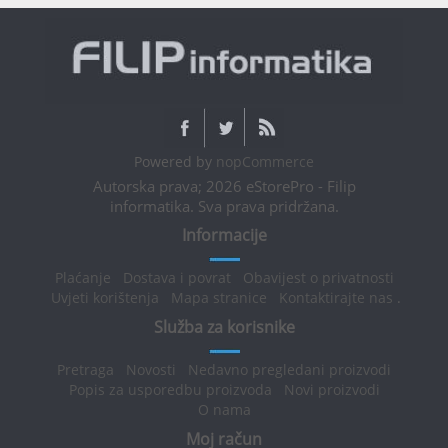
Powered by
nopCommerce
Autorska prava; 2026 eStorePro - Filip
informatika. Sva prava pridržana.
Informacije
Plaćanje
Dostava i povrat
Obavijest o privatnosti
Uvjeti korištenja
Mapa stranice
Kontaktirajte nas
.
Služba za korisnike
Pretraga
Novosti
Nedavno pregledani proizvodi
Popis za usporedbu proizvoda
Novi proizvodi
O nama
Moj račun