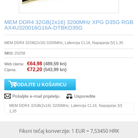
PRINTERI
MEM DDR4 32GB(2x16) 3200MHz XPG D35G RGB
AX4U320016G16A-DTBKD35G
MONITORI
MEM DDR4 32GB(2x16) 3200MHz, Latencija CL16, Napajanje [V] 1,35
SOFTWARE
SKU:
20258
POS OPREMA
€64,98
(489,59 kn)
Web cijena:
€72,20
(543,99 kn)
Cijena:
PERIFERIJA
PROJEKTORI
ELEKTRIČNI ROMOBILI/BICIKLI
MEM DDR4 32GB(2x16) 3200MHz, Latencija CL16, Napajanje [V]
1,35
Fiksni tečaj konverzije: 1 EUR = 7,53450 HRK