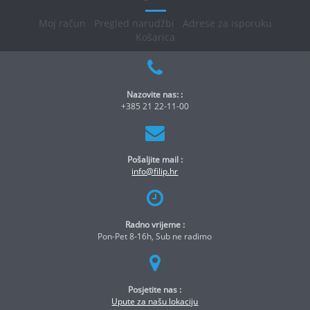
Moj račun
Pregled narudžbi
Adrese za isporuku
Košarica
Nazovite nas: :
+385 21 22-11-00
Pošaljite mail :
info@filip.hr
Radno vrijeme :
Pon-Pet 8-16h, Sub ne radimo
Posjetite nas :
Upute za našu lokaciju