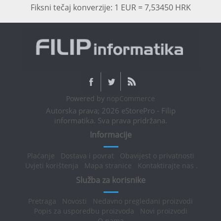
Fiksni tečaj konverzije: 1 EUR = 7,53450 HRK
Powered by
nopCommerce
Autorska prava; 2026 eStorePro - Filip
informatika. Sva prava pridržana.
Informacije
Plaćanje
Dostava i povrat
Obavijest o privatnosti
Uvjeti korištenja
Mapa stranice
Kontaktirajte nas
.
Služba za korisnike
Pretraga
Novosti
Nedavno pregledani proizvodi
Popis za usporedbu proizvoda
Novi proizvodi
O nama