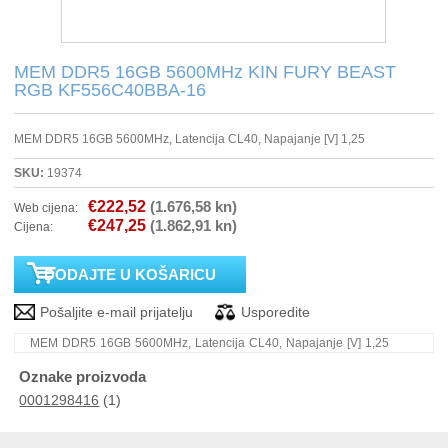
PRINTERI
MEM DDR5 16GB 5600MHz KIN FURY BEAST
RGB KF556C40BBA-16
MONITORI
MEM DDR5 16GB 5600MHz, Latencija CL40, Napajanje [V] 1,25
SOFTWARE
SKU:
19374
POS OPREMA
€222,52
(1.676,58 kn)
Web cijena:
€247,25
(1.862,91 kn)
Cijena:
PERIFERIJA
PROJEKTORI
ELEKTRIČNI ROMOBILI/BICIKLI
MEM DDR5 16GB 5600MHz, Latencija CL40, Napajanje [V] 1,25
Oznake proizvoda
0001298416
(1)