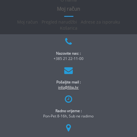
Moj račun
Moj račun
Pregled narudžbi
Adrese za isporuku
Košarica
Nazovite nas: :
+385 21 22-11-00
Pošaljite mail :
info@filip.hr
Radno vrijeme :
Pon-Pet 8-16h, Sub ne radimo