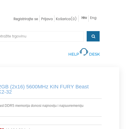
Hrv
Eng
Registrirajte se
Prijava
Košarica
(0)
HELP
DESK
GB (2x16) 5600MHz KIN FURY Beast
2-32
t DDR5 memorija donosi najnoviju i najsuvremeniju