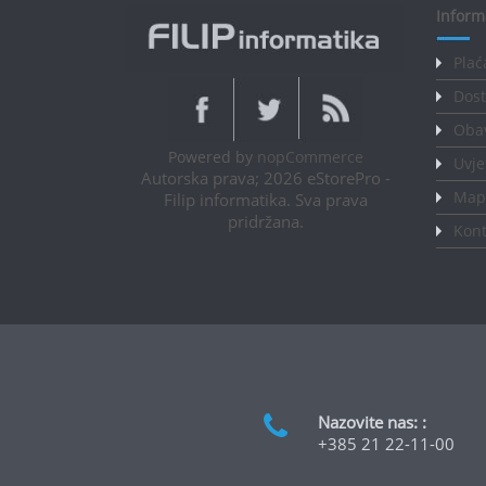
Inform
Plać
Dost
Obav
Powered by
nopCommerce
Uvje
Autorska prava; 2026 eStorePro -
Mapa
Filip informatika. Sva prava
pridržana.
Kont
Nazovite nas: :
+385 21 22-11-00