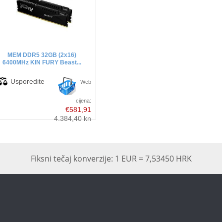
MEM DDR5 32GB (2x16)
6400MHz KIN FURY Beast...
Web
cijena:
€581,91
4.384,40 kn
Fiksni tečaj konverzije: 1 EUR = 7,53450 HRK