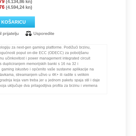
79
(4.134,86 kn)
76
(4.594,24 kn)
ogiju za next-gen gaming platforme. Podižući brzinu,
 mogućnosti poput on-die ECC (ODECC) za poboljšanu
nu učinkovitost i power management integrated circuit
 s dupliciranjem memorijskih banki s 16 na 32 i
 gaming iskustvo i općenito vaše sustavne aplikacije na
tavkama, streamanjem uživo u 4K+ ili radite s velikim
dnja koja vam treba jer u jednom paketu spaja stil i daje
koja uključuje dva prilagodljiva profila za brzinu i vremena