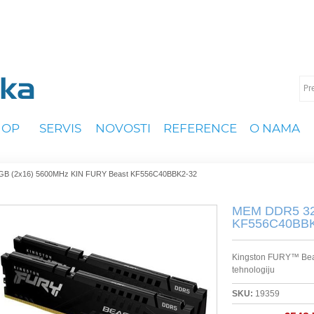
HOP
SERVIS
NOVOSTI
REFERENCE
O NAMA
B (2x16) 5600MHz KIN FURY Beast KF556C40BBK2-32
MEM DDR5 32
KF556C40BBK
Kingston FURY™ Beas
tehnologiju
SKU:
19359