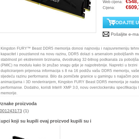
€548,
Web cijena:
€609,
Cijena:
Kingston FURY™ Beast DDR5 memorija donosi najnoviju i najsuvremeniju tehnol
kapacitet i pouzdanost na novu razinu, DDR5 dolazi s arsenalom poboljšanih
stabilnost pri ekstremnim brzinama, dvostrukog 32-bitnog podkanala za poboljša
(PMIC) na modulu kako bi pružao snagu gdje je najpotrebnije. Napretci u brzini
dupliciranjem prijenosa informacija s 8 na 16 podižu vašu DDR5 memoriju, vaše
sljedeću razinu performansi. Bilo da pomičete granice u gamingu s najjačim pos
animacijama i 3D renderiranjem, Kingston FURY Beast DDR5 memorija je nadogra
performanse. Dodatno, koristi Intel® XMP 3.0, novu overclockersku specifikaciju 
memorije.
znake proizvoda
001243173
(1)
upci koji su kupili ovaj proizvod kupili su i