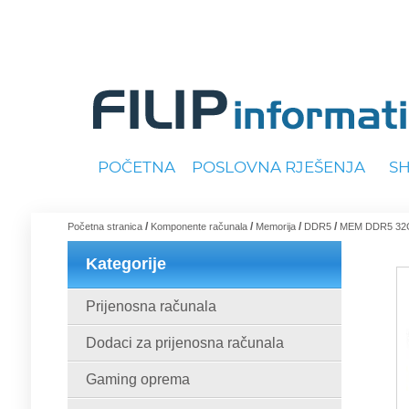
POČETNA
POSLOVNA RJEŠENJA
S
/
/
/
/
Početna stranica
Komponente računala
Memorija
DDR5
MEM DDR5 32G
Kategorije
Prijenosna računala
Dodaci za prijenosna računala
Gaming oprema