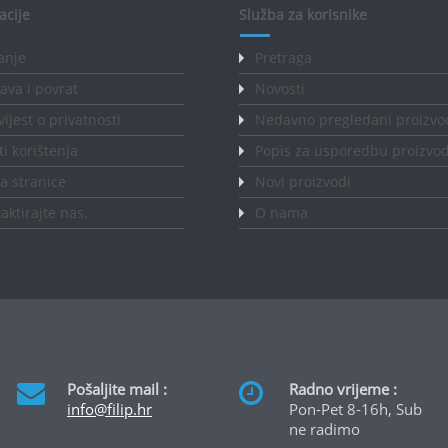
acije
Služba za korisnike
anje
Pretraga
ava i povrat
Novosti
ijest o privatnosti
Nedavno pregledani proizvo
ti korištenja
Popis za usporedbu proizvo
 stranice
Novi proizvodi
aktirajte nas
.
O nama
Pošaljite mail :
Radno vrijeme :
info@filip.hr
Pon-Pet 8-16h, Sub
ne radimo