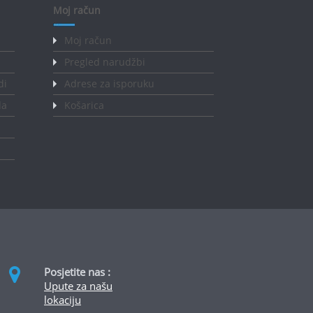
Moj račun
Moj račun
Pregled narudžbi
di
Adrese za isporuku
da
Košarica
Posjetite nas :
Upute za našu
lokaciju