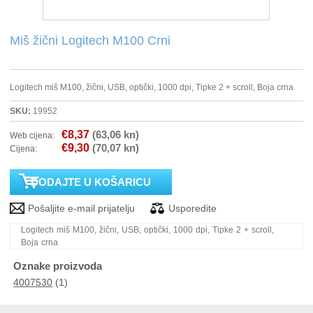
PRINTERI
Miš žični Logitech M100 Crni
MONITORI
Logitech miš M100, žični, USB, optički, 1000 dpi, Tipke 2 + scroll, Boja crna
SOFTWARE
SKU:
19952
€8,37
(63,06 kn)
Web cijena:
POS OPREMA
€9,30
(70,07 kn)
Cijena:
PERIFERIJA
PROJEKTORI
Logitech miš M100, žični, USB, optički, 1000 dpi, Tipke 2 + scroll,
ELEKTRIČNI ROMOBILI/BICIKLI
Boja crna
Oznake proizvoda
4007530
(1)