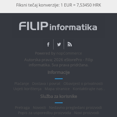
Fiksni tečaj konverzije: 1 EUR = 7,53450 HRK
Powered by
nopCommerce
Autorska prava; 2026 eStorePro - Filip
informatika. Sva prava pridržana.
Informacije
Plaćanje
Dostava i povrat
Obavijest o privatnosti
Uvjeti korištenja
Mapa stranice
Kontaktirajte nas
.
Služba za korisnike
Pretraga
Novosti
Nedavno pregledani proizvodi
Popis za usporedbu proizvoda
Novi proizvodi