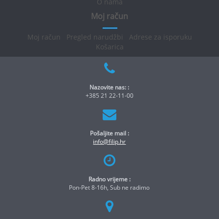
O nama
Moj račun
Moj račun
Pregled narudžbi
Adrese za isporuku
Košarica
Nazovite nas: :
+385 21 22-11-00
Pošaljite mail :
info@filip.hr
Radno vrijeme :
Pon-Pet 8-16h, Sub ne radimo