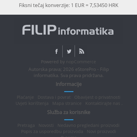
Fiksni tečaj konverzije: 1 EUR = 7,53450 HRK
Powered by
nopCommerce
Autorska prava; 2026 eStorePro - Filip
informatika. Sva prava pridržana.
Informacije
Plaćanje
Dostava i povrat
Obavijest o privatnosti
Uvjeti korištenja
Mapa stranice
Kontaktirajte nas
.
Služba za korisnike
Pretraga
Novosti
Nedavno pregledani proizvodi
Popis za usporedbu proizvoda
Novi proizvodi