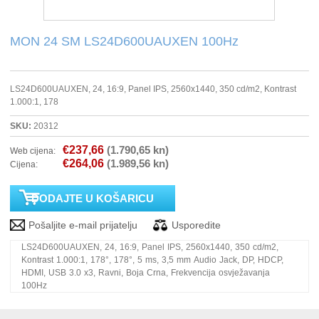
PRINTERI
MON 24 SM LS24D600UAUXEN 100Hz
MONITORI
LS24D600UAUXEN, 24, 16:9, Panel IPS, 2560x1440, 350 cd/m2, Kontrast
1.000:1, 178
SOFTWARE
SKU:
20312
POS OPREMA
€237,66
(1.790,65 kn)
Web cijena:
€264,06
(1.989,56 kn)
Cijena:
PERIFERIJA
PROJEKTORI
ELEKTRIČNI ROMOBILI/BICIKLI
LS24D600UAUXEN, 24, 16:9, Panel IPS, 2560x1440, 350 cd/m2,
Kontrast 1.000:1, 178°, 178°, 5 ms, 3,5 mm Audio Jack, DP, HDCP,
HDMI, USB 3.0 x3, Ravni, Boja Crna, Frekvencija osvježavanja
100Hz