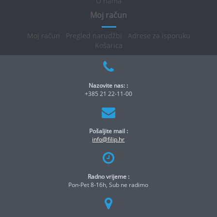
O nama
Moj račun
Moj račun
Pregled narudžbi
Adrese za isporuku
Košarica
Nazovite nas: :
+385 21 22-11-00
Pošaljite mail :
info@filip.hr
Radno vrijeme :
Pon-Pet 8-16h, Sub ne radimo