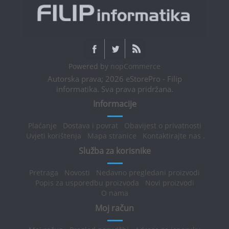
Powered by
nopCommerce
Autorska prava; 2026 eStorePro - Filip
informatika. Sva prava pridržana.
Informacije
Plaćanje
Dostava i povrat
Obavijest o privatnosti
Uvjeti korištenja
Mapa stranice
Kontaktirajte nas
.
Služba za korisnike
Pretraga
Novosti
Nedavno pregledani proizvodi
Popis za usporedbu proizvoda
Novi proizvodi
O nama
Moj račun