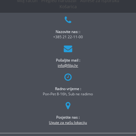
Moj račun
Pregled narudžbi
Adrese za isporuku
Košarica
Nazovite nas: :
+385 21 22-11-00
Pošaljite mail :
info@filip.hr
Radno vrijeme :
Pon-Pet 8-16h, Sub ne radimo
Posjetite nas :
Upute za našu lokaciju