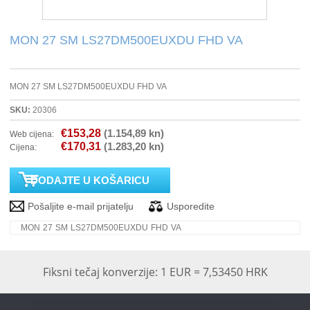
PRINTERI
MON 27 SM LS27DM500EUXDU FHD VA
MONITORI
MON 27 SM LS27DM500EUXDU FHD VA
SOFTWARE
SKU:
20306
€153,28
(1.154,89 kn)
Web cijena:
POS OPREMA
€170,31
(1.283,20 kn)
Cijena:
PERIFERIJA
PROJEKTORI
MON 27 SM LS27DM500EUXDU FHD VA
ELEKTRIČNI ROMOBILI/BICIKLI
Fiksni tečaj konverzije: 1 EUR = 7,53450 HRK