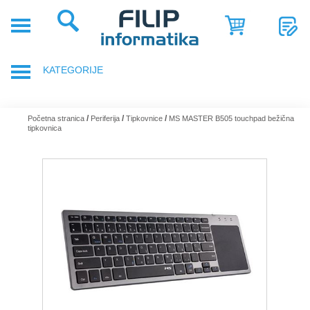
POČETNA
POSLOVNA
KATEGORIJE
RJEŠENJA
SHOP
PRIJENOSNA RAČUNALA
/
/
/
Početna stranica
Periferija
Tipkovnice
MS MASTER B505 touchpad bežična
tipkovnica
SERVIS
DODACI ZA PRIJENOSNA RAČUNALA
NOVOSTI
GAMING OPREMA
REFERENCE
RAČUNALA
O
NAMA
TABLETI
SMARTPHONE, MOBITELI
KOMPONENTE RAČUNALA