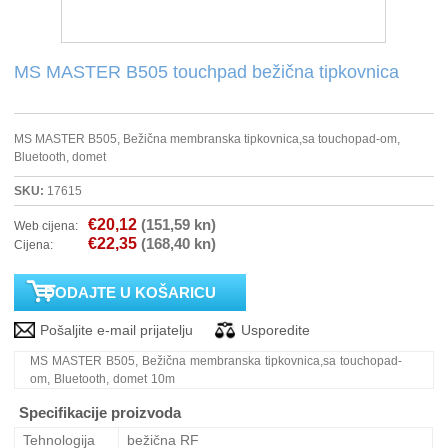
PRINTERI
MS MASTER B505 touchpad bežična tipkovnica
MONITORI
MS MASTER B505, Bežična membranska tipkovnica,sa touchopad-om,
SOFTWARE
Bluetooth, domet
SKU:
17615
POS OPREMA
€20,12
(151,59 kn)
Web cijena:
€22,35
(168,40 kn)
Cijena:
PERIFERIJA
PROJEKTORI
ELEKTRIČNI ROMOBILI/BICIKLI
MS MASTER B505, Bežična membranska tipkovnica,sa touchopad-
om, Bluetooth, domet 10m
Specifikacije proizvoda
Tehnologija
bežična RF