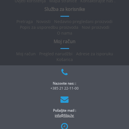
Uvjeti korištenja
Mapa stranice
Kontaktirajte nas
.
Služba za korisnike
Pretraga
Novosti
Nedavno pregledani proizvodi
Popis za usporedbu proizvoda
Novi proizvodi
O nama
Moj račun
Moj račun
Pregled narudžbi
Adrese za isporuku
Košarica
Nazovite nas: :
+385 21 22-11-00
Pošaljite mail :
info@filip.hr