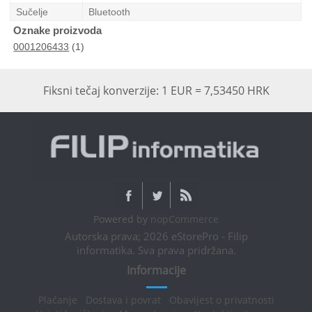
Sučelje
Bluetooth
Oznake proizvoda
0001206433
(1)
Fiksni tečaj konverzije: 1 EUR = 7,53450 HRK
Powered by
nopCommerce
Autorska prava; 2026 eStorePro - Filip
informatika. Sva prava pridržana.
Informacije
Plaćanje
Dostava i povrat
Obavijest o privatnosti